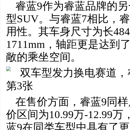
睿蓝9作为睿蓝品牌的
型SUV。与睿蓝7相比，
用性。其车身尺寸为长4848
1711mm，轴距更是达到
敞的乘坐空间。
在售价方面，睿蓝9同
价区间为10.99万-12.
蓝9在同类车型中具有了更