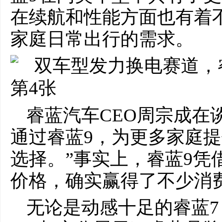
在续航和性能方面也有着
家庭日常出行的需求。
睿蓝汽车CEO周宗成在
通过睿蓝9，为更多家庭
选择。”事实上，睿蓝9凭
价格，确实赢得了不少消
无论是动感十足的睿蓝