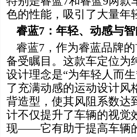
特别是睿蓝7和睿蓝9两款
色的性能，吸引了大量年
睿
蓝7：年轻、动感与
睿蓝7，作为睿蓝品牌
备受瞩目。这款车定位为纯
设计理念是“为年轻人而生
了充满动感的运动设计风
背造型，使其风阻系数达到了
计不仅提升了车辆的视觉
现——它有助于提高车辆