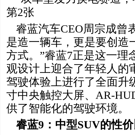
睿蓝汽车CEO周宗成曾
是造一辆车，更是要创造
方式。”睿蓝7正是这一理
观设计上迎合了年轻人的
驾驶体验上进行了全面升级
寸
中央
触控大屏、AR-H
供了智能化的驾驶环境。
睿
蓝9：中型SUV的性