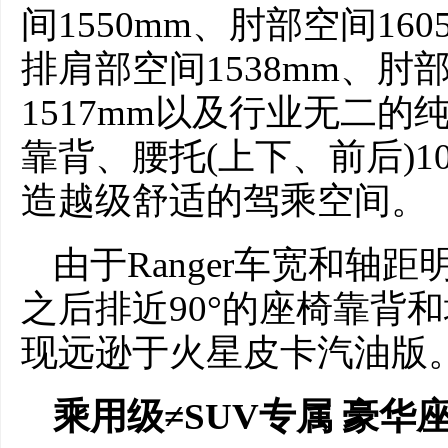
间1550mm、肘部空间160
排肩部空间1538mm、肘部
1517mm以及行业无二的
靠背、腰托(上下、前后)1
造越级舒适的驾乘空间。
由于Ranger车宽和轴
之后排近90°的座椅靠背
现远逊于火星皮卡汽油版
乘用级≠
S
UV
专属
豪华座