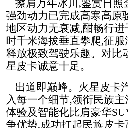
擦肩万年冰川,鉴赏日照
强劲动力已完成高寒高原
地区动力无衰减,酣畅行进
时千米海拔垂直攀爬,征服海
释放极致驾驶乐趣。对比动
星皮卡诚意十足。
出道即巅峰。火星皮卡
入每一个细节,领衔民族主
体验及智能化比肩豪华SU
争优势,成功扛起民族皮