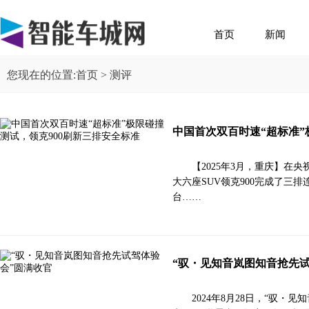
首页
新闻
您现在的位置:
首页
> 测评
中国首次双百时速“超标准”
【2025年3月，重庆】
大六座SUV领克900完成了三
台……
“驭・见知音岚图知音抢先
2024年8月28日，“驭